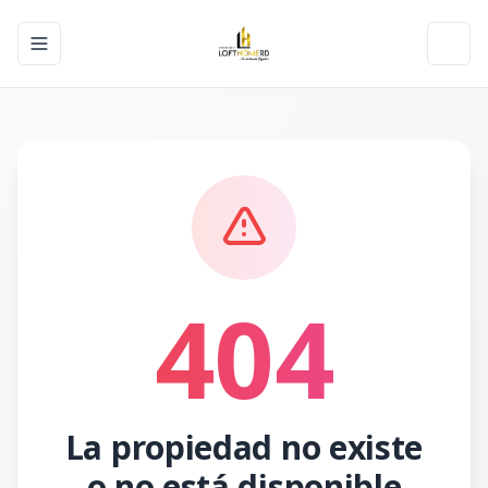
Toggle navigation menu
Toggl
404
La propiedad no existe
o no está disponible