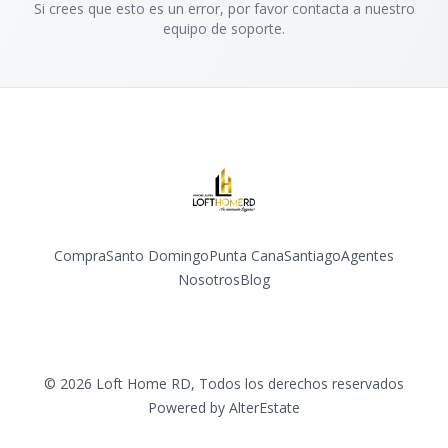
Si crees que esto es un error, por favor contacta a nuestro
equipo de soporte.
Compra
Santo Domingo
Punta Cana
Santiago
Agentes
Nosotros
Blog
Facebook
Instagram
YouTube
©
2026
Loft Home RD
,
Todos los derechos reservados
Powered by
AlterEstate