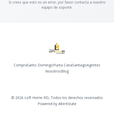
Si crees que esto es un error, por favor contacta a nuestro
equipo de soporte.
Compra
Santo Domingo
Punta Cana
Santiago
Agentes
Nosotros
Blog
Facebook
Instagram
YouTube
©
2026
Loft Home RD
,
Todos los derechos reservados
Powered by
AlterEstate