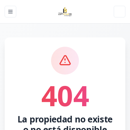
Toggle navigation menu
Toggl
404
La propiedad no existe
o no está disponible