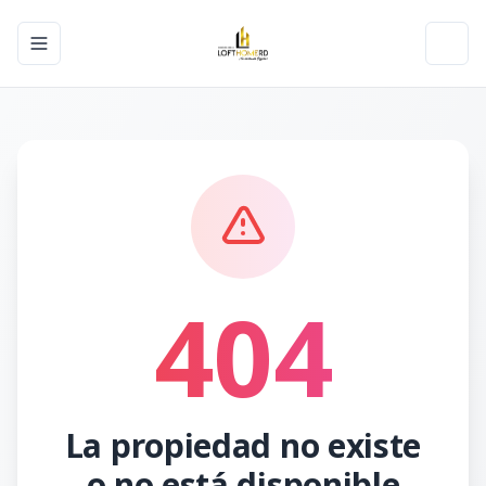
Toggle navigation menu
Toggl
404
La propiedad no existe
o no está disponible