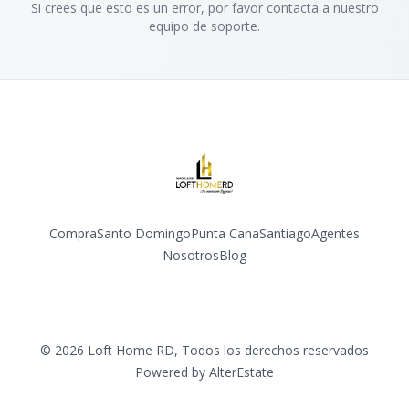
Si crees que esto es un error, por favor contacta a nuestro
equipo de soporte.
Compra
Santo Domingo
Punta Cana
Santiago
Agentes
Nosotros
Blog
Facebook
Instagram
YouTube
©
2026
Loft Home RD
,
Todos los derechos reservados
Powered by
AlterEstate