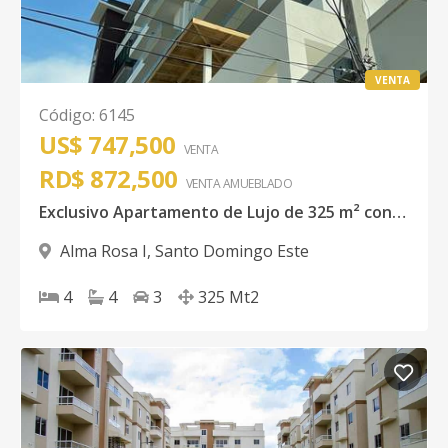
VENTA
Código
:
6145
US$ 747,500
VENTA
RD$ 872,500
VENTA AMUEBLADO
Exclusivo Apartamento de Lujo de 325 m² con Acabados Premium y Domótica Inteligente
Alma Rosa I
,
Santo Domingo Este
4
4
3
325
Mt2