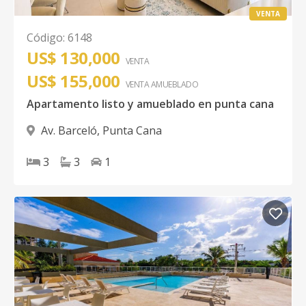
VENTA
Código
:
6148
US$ 130,000
VENTA
US$ 155,000
VENTA AMUEBLADO
Apartamento listo y amueblado en punta cana
Av. Barceló
,
Punta Cana
3
3
1