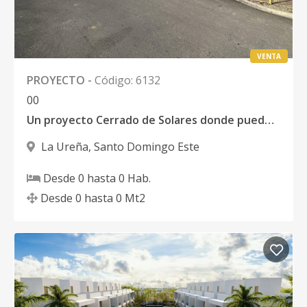
VENTA
PROYECTO
-
Código
:
6132
0
0
Un proyecto Cerrado de Solares donde puedes hacer Tu casa o tus Apartamentos.
La Ureña
,
Santo Domingo Este
Desde
0
hasta
0
Hab.
Desde
0
hasta
0
Mt2