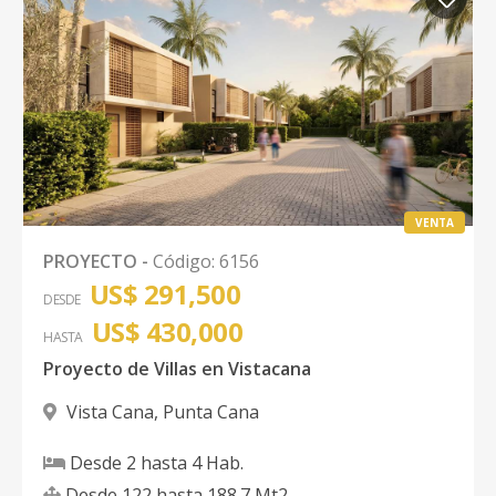
VENTA
PROYECTO
-
Código
:
6156
US$ 291,500
DESDE
US$ 430,000
HASTA
Proyecto de Villas en Vistacana
Vista Cana
,
Punta Cana
Desde
2
hasta
4
Hab.
Desde
122
hasta
188.7
Mt2