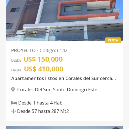
VENTA
PROYECTO
-
Código
:
6142
US$ 150,000
DESDE
US$ 410,000
HASTA
Apartamentos listos en Corales del Sur cercano al Centro Comercial City Center de 1,2 y 3 Habitaciones con excelentes amenidades Santo Domingo Este
Corales Del Sur
,
Santo Domingo Este
Desde
1
hasta
4
Hab.
Desde
57
hasta
287
Mt2