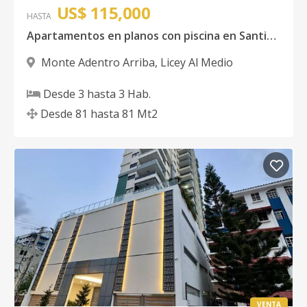
US$ 115,000
HASTA
Apartamentos en planos con piscina en Santiago, Rep. Dom.
Monte Adentro Arriba
,
Licey Al Medio
Desde
3
hasta
3
Hab.
Desde
81
hasta
81
Mt2
VENTA