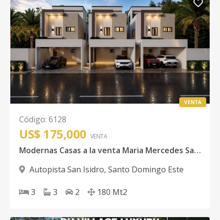
VENTA
Código
:
6128
US$ 175,000
VENTA
Modernas Casas a la venta Maria Mercedes San Isidro
Autopista San Isidro
,
Santo Domingo Este
3
3
2
180
Mt2