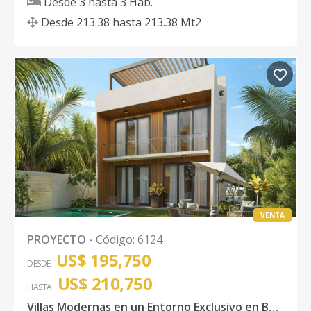
Desde
3
hasta
3
Hab.
Desde
213.38
hasta
213.38
Mt2
VENTA
PROYECTO
-
Código
:
6124
US$ 195,750
DESDE
US$ 210,750
HASTA
Villas Modernas en un Entorno Exclusivo en Boca Chica