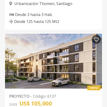
Urbanización Thomen
,
Santiago
Desde
3
hasta
3
Hab.
Desde
125
hasta
125
Mt2
VENTA
PROYECTO
-
Código
:
6137
US$ 105,000
DESDE