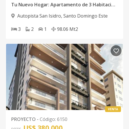
Tu Nuevo Hogar: Apartamento de 3 Habitaciones en Venta
Autopista San Isidro
,
Santo Domingo Este
3
2
1
98.06
Mt2
VENTA
PROYECTO
-
Código
:
6150
US$ 380,000