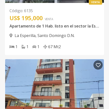
VENTA
Código
:
6135
US$ 195,000
VENTA
Apartamento de 1 Hab. listo en el sector la Esperilla
La Esperilla
,
Santo Domingo D.N.
1
1
1
67
Mt2