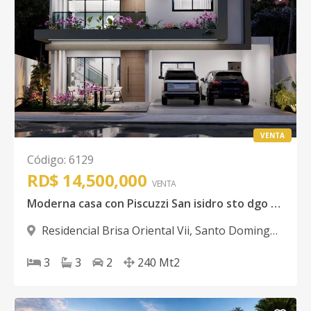
VENTA
Código
:
6129
RD$ 14,500,000
VENTA
Moderna casa con Piscuzzi San isidro sto dgo este
Residencial Brisa Oriental Vii
,
Santo Domingo
Este
3
3
2
240
Mt2