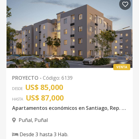
VENTA
PROYECTO
-
Código
:
6139
US$ 85,000
DESDE
US$ 87,000
HASTA
Apartamentos económicos en Santiago, Rep. Dom.
Puñal
,
Puñal
Desde
3
hasta
3
Hab.