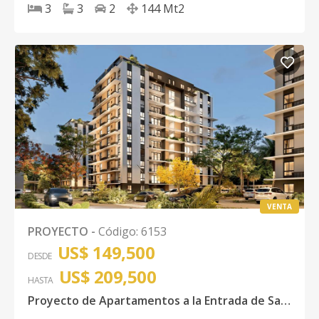
3
3
2
144
Mt2
VENTA
PROYECTO
-
Código
:
6153
US$ 149,500
DESDE
US$ 209,500
HASTA
Proyecto de Apartamentos a la Entrada de Santiago, República Dominicana.