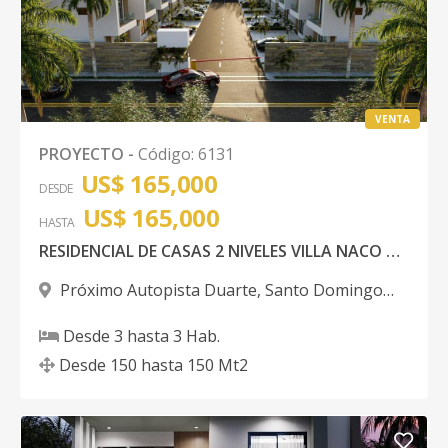
VENTA
PROYECTO
-
Código
:
6131
US$ 165,000
DESDE
US$ 165,000
HASTA
RESIDENCIAL DE CASAS 2 NIVELES VILLA NACO AUTOPISTA DUARTE
Próximo Autopista Duarte
,
Santo Domingo
Oeste
Desde
3
hasta
3
Hab.
Desde
150
hasta
150
Mt2