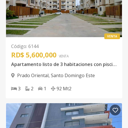
VENTA
Código
:
6144
RD$ 5,600,000
VENTA
Apartamento listo de 3 habitaciones con piscina y area social
Prado Oriental
,
Santo Domingo Este
3
2
1
92
Mt2