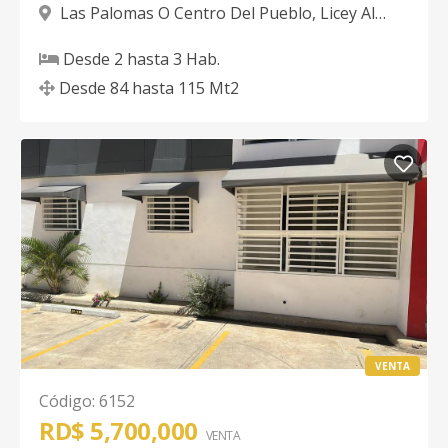
Las Palomas O Centro Del Pueblo
,
Licey Al
Medio
Desde
2
hasta
3
Hab.
Desde
84
hasta
115
Mt2
VENTA
Código
:
6152
RD$ 5,700,000
VENTA