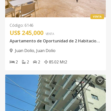
VENTA
Código
:
6146
US$ 245,000
VENTA
Apartamento de Oportunidad de 2 Habitaciones con aires acondicionados, piso 10 con excelente vista y con terraza privada, varios extras en Juan Dolio San Pedro de Macoris
Juan Dolio
,
Juan Dolio
2
2
2
85.02
Mt2