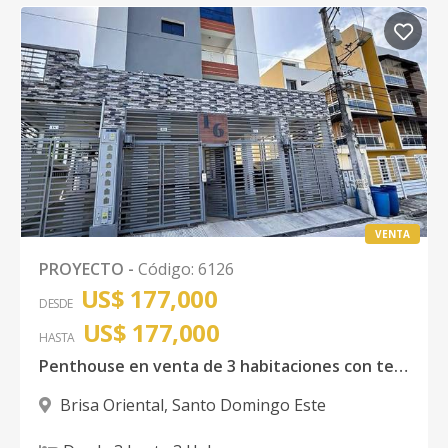
VENTA
PROYECTO
-
Código
:
6126
US$ 177,000
DESDE
US$ 177,000
HASTA
Penthouse en venta de 3 habitaciones con terraza en piso 1
Brisa Oriental
,
Santo Domingo Este