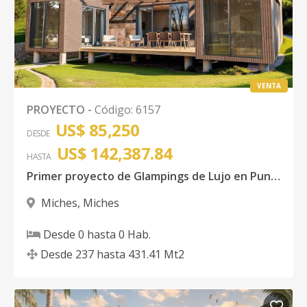
VENTA
PROYECTO
-
Código
:
6157
US$ 85,250
DESDE
US$ 142,387.84
HASTA
Primer proyecto de Glampings de Lujo en Punta Cana
Miches
,
Miches
Desde
0
hasta
0
Hab.
Desde
237
hasta
431.41
Mt2