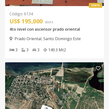
VENTA
Código
:
6134
US$ 195,000
VENTA
4to nivel con ascensor prado oriental
Prado Oriental
,
Santo Domingo Este
3
3
3
149.3
Mt2