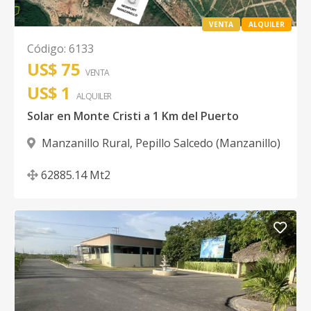
VENTA
ALQUILER
Código
:
6133
US$ 75
VENTA
US$ 1
ALQUILER
Solar en Monte Cristi a 1 Km del Puerto
Manzanillo Rural
,
Pepillo Salcedo (Manzanillo)
62885.14
Mt2