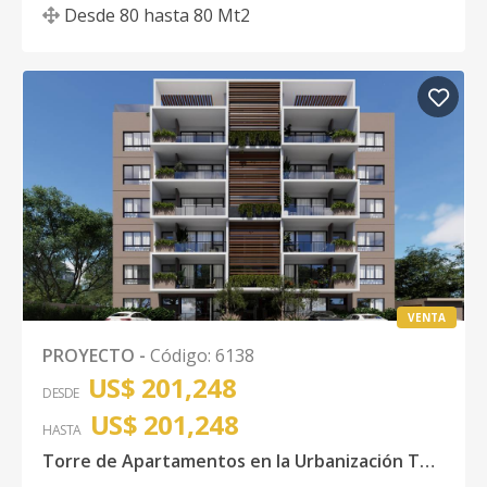
Desde
80
hasta
80
Mt2
VENTA
PROYECTO
-
Código
:
6138
US$ 201,248
DESDE
US$ 201,248
HASTA
Torre de Apartamentos en la Urbanización Thomen, Santiago.