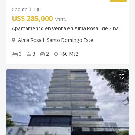
Código
:
6136
US$ 285,000
VENTA
Apartamento en venta en Alma Rosa I de 3 habitaciones
Alma Rosa I
,
Santo Domingo Este
3
3
2
160
Mt2